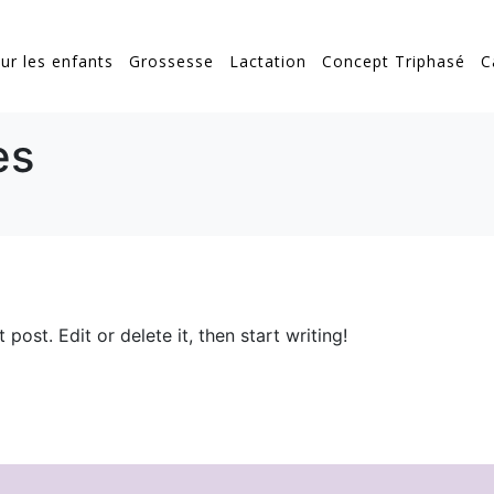
ur les enfants
Grossesse
Lactation
Concept Triphasé
C
es
st post. Edit or delete it, then start writing!